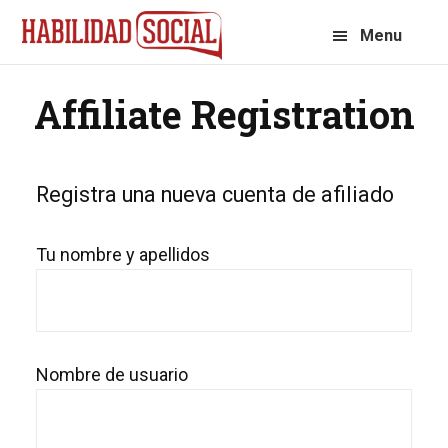
Saltar
Saltar
Menu
a
al
la
contenido
Affiliate Registration
navegación
principal
principal
Registra una nueva cuenta de afiliado
Tu nombre y apellidos
Nombre de usuario