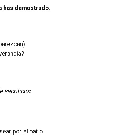
ya has demostrado
.
 parezcan)
everancia?
 sacrificio»
ear por el patio