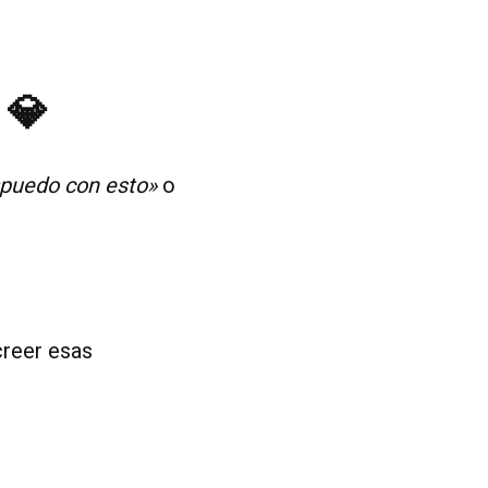
 💎
puedo con esto»
o
creer esas