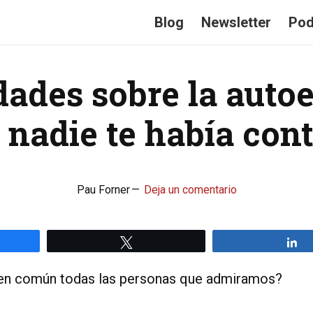
Blog
Newsletter
Pod
dades sobre la auto
 nadie te había con
Pau Forner
Deja un comentario
rtir
Twittear
C
 en común todas las personas que admiramos?