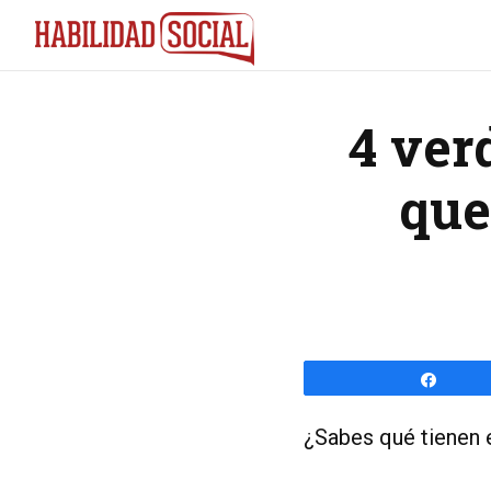
Saltar
Saltar
a
al
la
contenido
navegación
principal
4 ver
principal
que
Compa
¿Sabes qué tienen