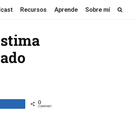
cast
Recursos
Aprende
Sobre mí
estima
tado
0
ompartir
COMPARTIR