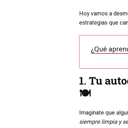
Hoy vamos a desmon
estrategias que ca
¿Qué aprend
1. Tu aut
🍽️
Imagínate que algui
siempre limpia y se