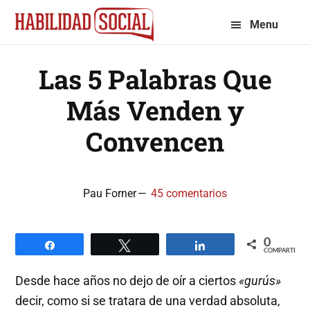
Saltar
Saltar
Menu
a
al
la
contenido
Las 5 Palabras Que
navegación
principal
principal
Más Venden y
Convencen
Pau Forner
45 comentarios
0
Compartir
Twittear
Compartir
COMPARTIR
Desde hace años no dejo de oír a ciertos
«gurús»
decir, como si se tratara de una verdad absoluta,