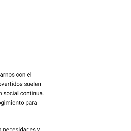
narnos con el
overtidos suelen
n social continua.
cogimiento para
en necesidades y