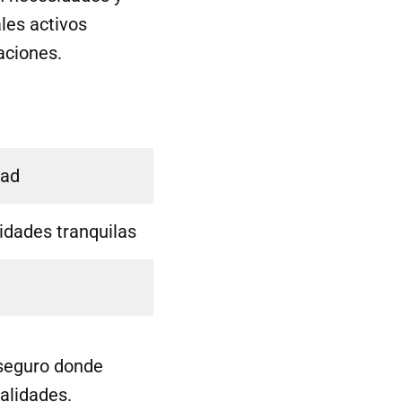
les activos
aciones.
dad
vidades tranquilas
 seguro donde
alidades.