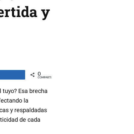
ertida y
0
ompartir
COMPARTIR
l tuyo? Esa brecha
fectando la
icas y respaldadas
nticidad de cada