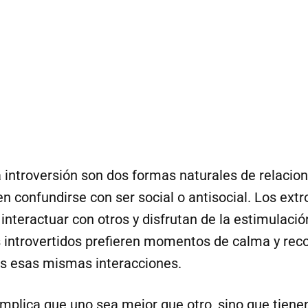
a introversión son dos formas naturales de relacio
 confundirse con ser social o antisocial. Los extr
 interactuar con otros y disfrutan de la estimulació
os introvertidos prefieren momentos de calma y re
as esas mismas interacciones.
implica que uno sea mejor que otro, sino que tien