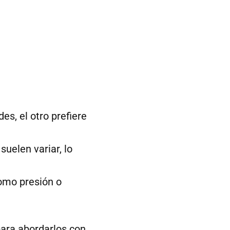
s, el otro prefiere
uelen variar, lo
omo presión o
ara abordarlos con