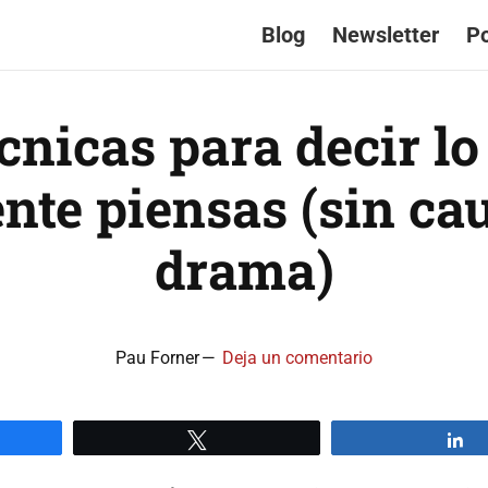
Blog
Newsletter
P
écnicas para decir lo
nte piensas (sin ca
drama)
Pau Forner
Deja un comentario
artir
Twittear
C