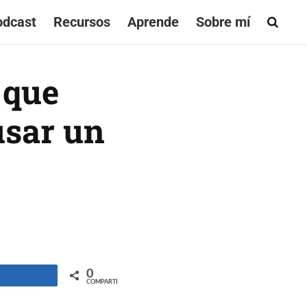
odcast
Recursos
Aprende
Sobre mí
 que
usar un
0
ompartir
COMPARTIR