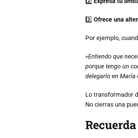
2️⃣
Expresa tu limit
3️⃣
Ofrece una alte
Por ejemplo, cuando 
«Entiendo que nece
porque tengo un com
delegarlo en María 
Lo transformador de
No cierras una pue
Recuerda