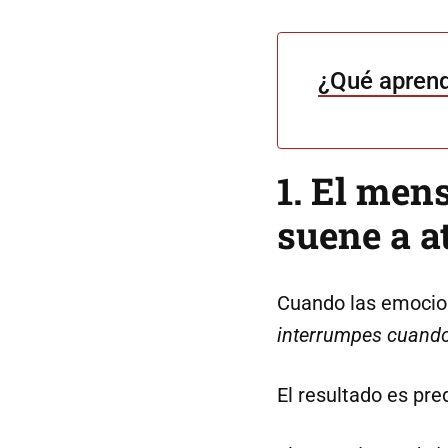
¿Qué aprend
1. El men
suene a a
Cuando las emocion
interrumpes cuando
El resultado es pre