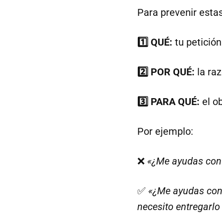
Para prevenir esta
1️⃣ QUÉ:
tu petición
2️⃣ POR QUÉ:
la ra
3️⃣ PARA QUÉ:
el ob
Por ejemplo:
❌
«¿Me ayudas con 
✅
«¿Me ayudas con 
necesito entregarl