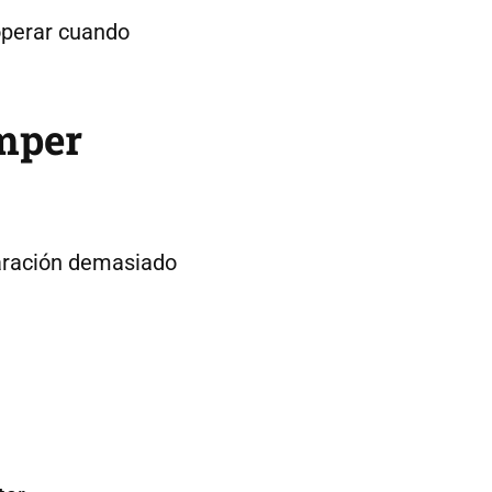
operar cuando
omper
laración demasiado