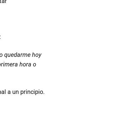
tar
:
do quedarme hoy
primera hora o
al a un principio.