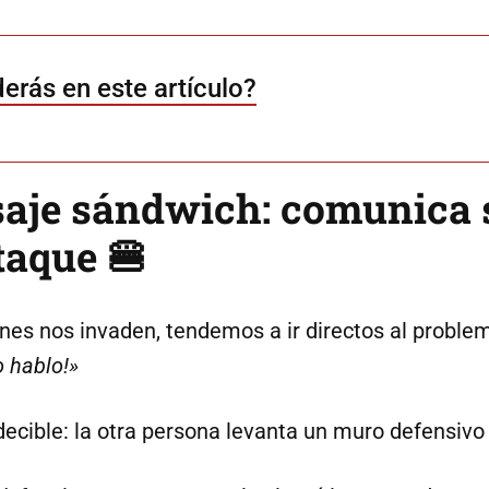
erás en este artículo?
saje sándwich: comunica 
taque 🍔
es nos invaden, tendemos a ir directos al proble
 hablo!»
decible: la otra persona levanta un muro defensivo