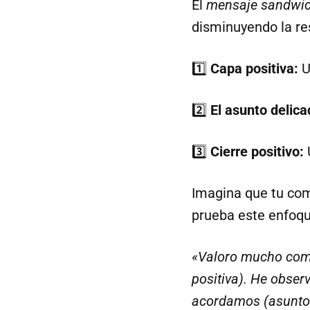
El
mensaje sandwi
disminuyendo la re
1️⃣
Capa positiva:
U
2️⃣
El asunto delica
3️⃣
Cierre positivo:
Imagina que tu com
prueba este enfoqu
«Valoro mucho comp
positiva). He obse
acordamos (asunto 