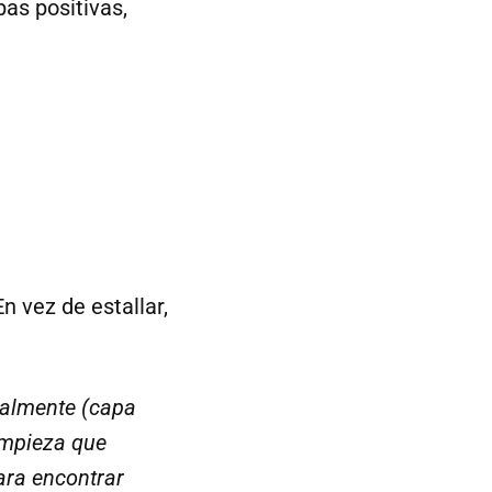
pas positivas,
 vez de estallar,
ualmente (capa
impieza que
ara encontrar