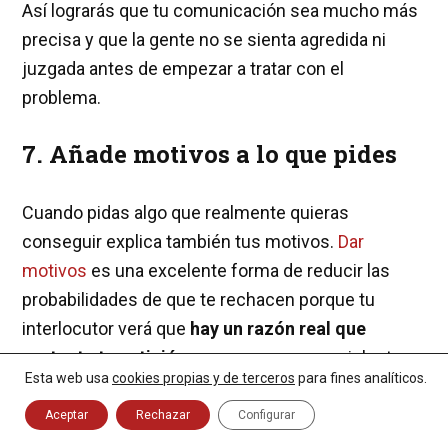
Así lograrás que tu comunicación sea mucho más
precisa y que la gente no se sienta agredida ni
juzgada antes de empezar a tratar con el
problema.
7. Añade motivos a lo que pides
Cuando pidas algo que realmente quieras
conseguir explica también tus motivos.
Dar
motivos
es una excelente forma de reducir las
probabilidades de que te rechacen porque tu
interlocutor verá que
hay un razón real que
sustenta tu petición
, y que no es un capricho tuyo.
Esta web usa
cookies propias y de terceros
para fines analíticos.
Fíjate en estos dos mensajes asertivos:
Aceptar
Rechazar
Configurar