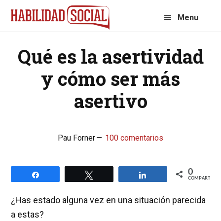
Saltar
Saltar
Menu
a
al
la
contenido
Qué es la asertividad
navegación
principal
principal
y cómo ser más
asertivo
Pau Forner
100 comentarios
0
Compartir
Twittear
Compartir
COMPARTIR
¿Has estado alguna vez en una situación parecida
a estas?