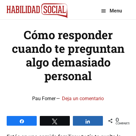
Saltar
Saltar
Menu
a
al
la
contenido
Cómo responder
navegación
principal
principal
cuando te preguntan
algo demasiado
personal
Pau Forner
Deja un comentario
0
Compartir
Twittear
Compartir
COMPARTIR