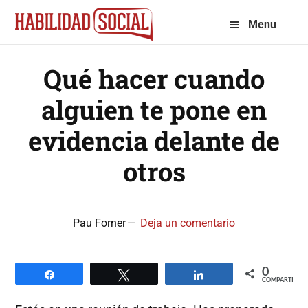
Saltar
Saltar
Menu
a
al
la
contenido
Qué hacer cuando
navegación
principal
principal
alguien te pone en
evidencia delante de
otros
Pau Forner
Deja un comentario
0
Compartir
Twittear
Compartir
COMPARTIR