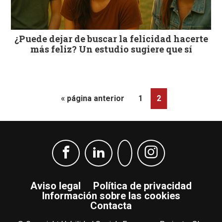
¿Puede dejar de buscar la felicidad hacerte
más feliz? Un estudio sugiere que sí
Ir
Página
Página
«
página anterior
1
2
a
la
Aviso legal
Política de privacidad
Información sobre las cookies
Contacta