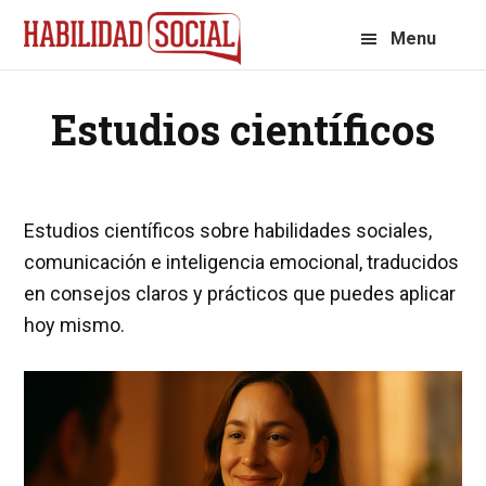
Saltar
Saltar
Menu
a
al
la
contenido
navegación
principal
Estudios científicos
principal
Estudios científicos sobre habilidades sociales,
comunicación e inteligencia emocional, traducidos
en consejos claros y prácticos que puedes aplicar
hoy mismo.