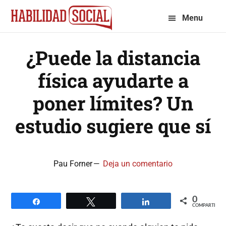
Saltar
Saltar
Menu
a
al
la
contenido
¿Puede la distancia
navegación
principal
principal
física ayudarte a
poner límites? Un
estudio sugiere que sí
Pau Forner
Deja un comentario
0
Compartir
Twittear
Compartir
COMPARTIR