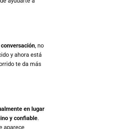
ede ayudarte a
a conversación
, no
ido y ahora está
orrido te da más
ualmente en lugar
ino y confiable
.
e aparece