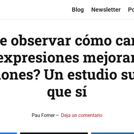
Blog
Newsletter
P
e observar cómo c
 expresiones mejorar
iones? Un estudio s
que sí
Pau Forner
Deja un comentario