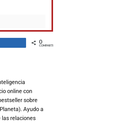
0
ompartir
COMPARTIR
nteligencia
io online con
bestseller sobre
 Planeta). Ayudo a
 las relaciones