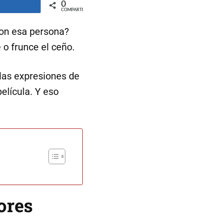
0
ompartir
COMPARTIR
con esa persona?
 o frunce el ceño.
 las expresiones de
elícula. Y eso
ores