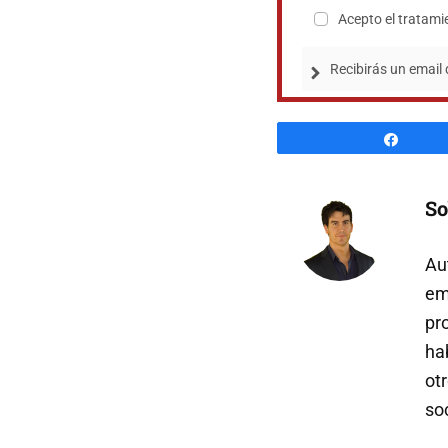
Acepto el tratami
Recibirás un email
Comp
So
Au
em
pr
ha
ot
so