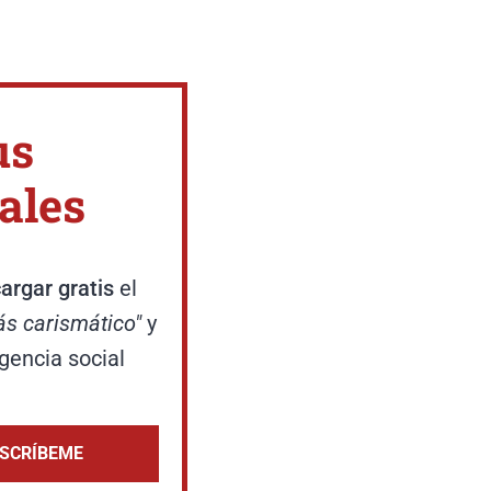
us
ales
argar gratis
el
ás carismático"
y
igencia social
SCRÍBEME