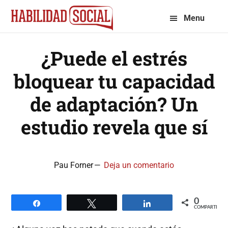
Saltar
Saltar
Menu
a
al
la
contenido
¿Puede el estrés
navegación
principal
principal
bloquear tu capacidad
de adaptación? Un
estudio revela que sí
Pau Forner
Deja un comentario
0
Compartir
Twittear
Compartir
COMPARTIR