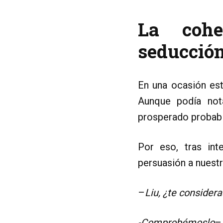
La cohe
seducció
En una ocasión est
Aunque podía not
prosperado probab
Por eso, tras int
persuasión a nuestr
–
Liu,
¿te considera
-Comprobémoslo
–