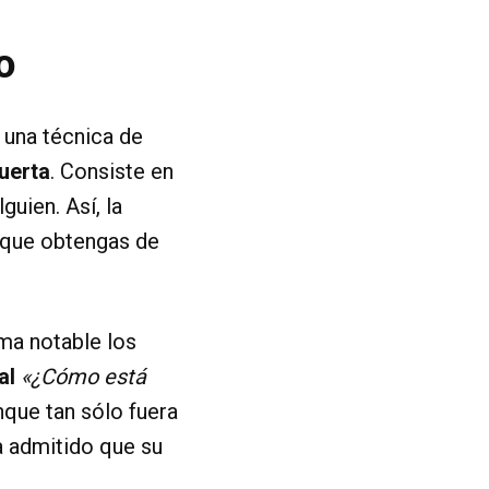
o
e una técnica de
puerta
. Consiste en
uien. Así, la
a que obtengas de
ma notable los
al
«¿Cómo está
nque tan sólo fuera
a admitido que su