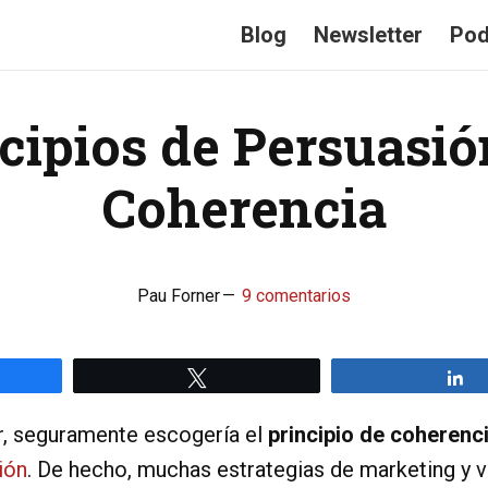
Blog
Newsletter
Pod
cipios de Persuasió
Coherencia
Pau Forner
9 comentarios
rtir
Twittear
C
ir, seguramente escogería el
principio de coherenc
ión
. De hecho, muchas estrategias de marketing y v