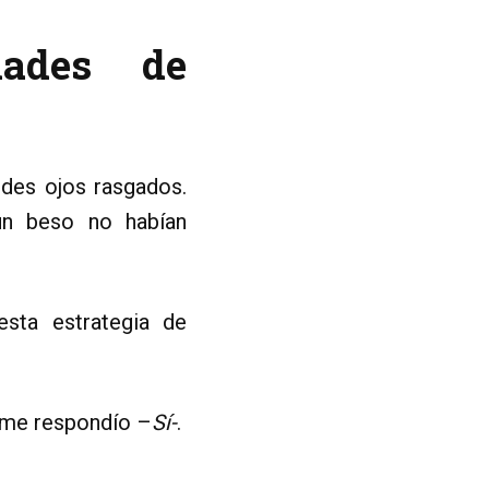
dades de
ndes ojos rasgados.
un beso no habían
esta estrategia de
a me respondío –
Sí-
.