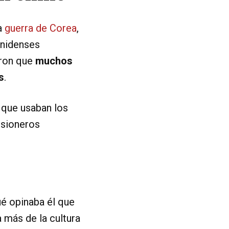
a
guerra de Corea
,
unidenses
aron que
muchos
s
.
 que usaban los
isioneros
ué opinaba él que
 más de la cultura