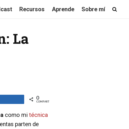
cast
Recursos
Aprende
Sobre mí
n: La
0
ompartir
COMPARTIR
ia
como mi
técnica
entas parten de