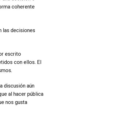
forma coherente
n las decisiones
r escrito
dos con ellos. El
ismos.
a discusión aún
ue al hacer pública
ue nos gusta