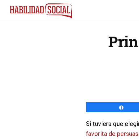
Saltar
Saltar
a
al
la
contenido
navegación
principal
Prin
principal
Compa
Si tuviera que eleg
favorita de persuas