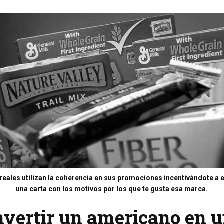
reales utilizan la coherencia en sus promociones incentivándote a e
una carta con los motivos por los que te gusta esa marca.
vertir un americano en u