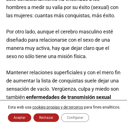
hombres a medir su valía por su éxito (sexual) con
las mujeres: cuantas más conquistas, más éxito.
Por otro lado, aunque el cerebro masculino esté
diseñado para relacionarse con el sexo de una
manera muy activa, hay que dejar claro que el
sexo no sólo tiene una misión física.
Mantener relaciones superficiales y con el mero fin
de aumentar la lista de conquistas suele dejar una
sensación de vacío. Vergüenza, culpa y miedo son
también
enfermedades de transmisión sexual
que todos sufrimos en alguna ocasión.
Esta web usa
cookies propias y de terceros
para fines analíticos.
Especialmente nos afecta a los que hemos nacido
Aceptar
Rechazar
Configurar
en un entorno católico.