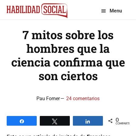
Saltar
Saltar
Menu
a
al
la
contenido
7 mitos sobre los
navegación
principal
principal
hombres que la
ciencia confirma que
son ciertos
Pau Forner
24 comentarios
0
Compartir
Twittear
Compartir
COMPARTIR