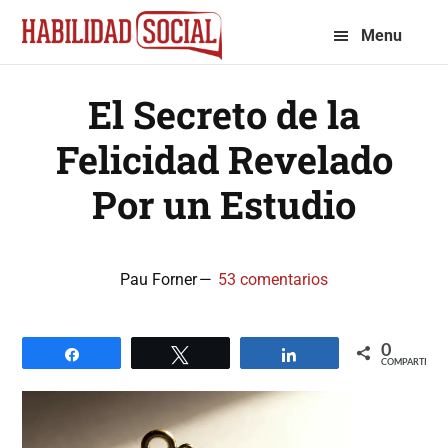
Saltar
Saltar
Menu
a
al
la
contenido
El Secreto de la
navegación
principal
principal
Felicidad Revelado
Por un Estudio
Pau Forner
53 comentarios
0
Compartir
Twittear
Compartir
COMPARTIR