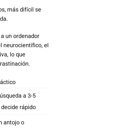
, más difícil se
da.
 a un ordenador
neurocientífico, el
va, lo que
rastinación.
áctico
búsqueda a 3-5
 decide rápido
n antojo o