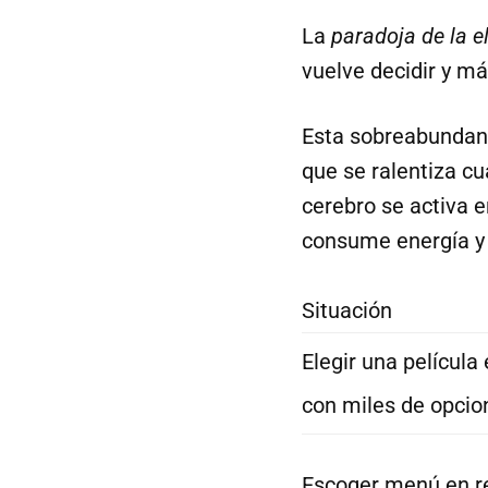
La
paradoja de la e
vuelve decidir y m
Esta sobreabundanc
que se ralentiza cu
cerebro se activa e
consume energía y 
Situación
Elegir una película
con miles de opcio
Escoger menú en r