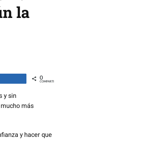
n la
0
ompartir
COMPARTIR
 y sin
er mucho más
fianza y hacer que