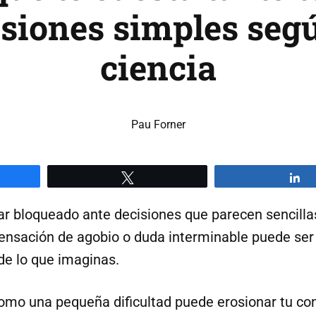
isiones simples segú
ciencia
Pau Forner
artir
Twittear
C
ar bloqueado ante decisiones que parecen sencillas
sensación de agobio o duda interminable puede s
e lo que imaginas.
mo una pequeña dificultad puede erosionar tu con