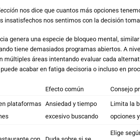
lección
nos dice que cuantos más opciones tenemos
ás insatisfechos nos sentimos con la decisión toma
ia genera una especie de bloqueo mental, similar
ando tiene demasiados programas abiertos. A nivel 
n múltiples áreas intentando evaluar cada alternati
puede acabar en fatiga decisoria o incluso en proc
Efecto común
Consejo pr
 en plataformas
Ansiedad y tiempo
Limita la 
nes
excesivo buscando
opciones y
Elige segú
estaurante con
Duda sobre si se