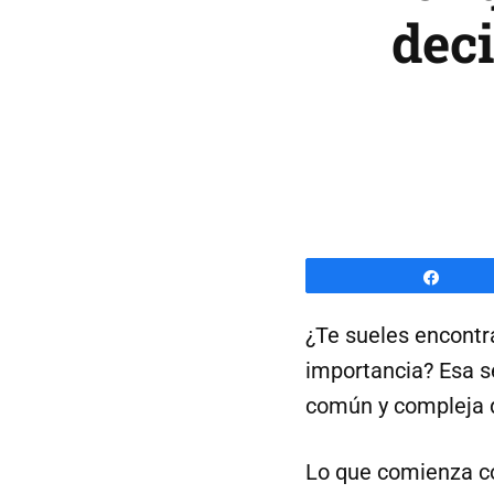
dec
Comp
¿Te sueles encontr
importancia? Esa 
común y compleja d
Lo que comienza co