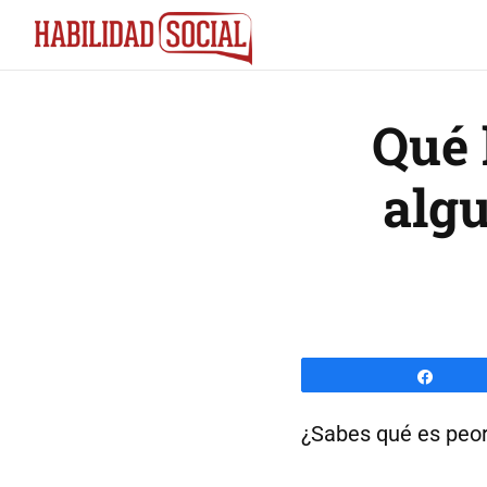
Saltar
Saltar
a
al
la
contenido
navegación
principal
Qué 
principal
algu
Comp
¿Sabes qué es peor