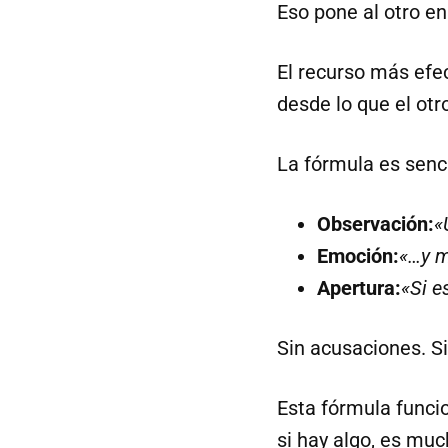
Eso pone al otro en
El recurso más efec
desde lo que el otr
La fórmula es senci
Observación:
«
Emoción:
«…y m
Apertura:
«Si e
Sin acusaciones. S
Esta fórmula funcio
si hay algo, es muc