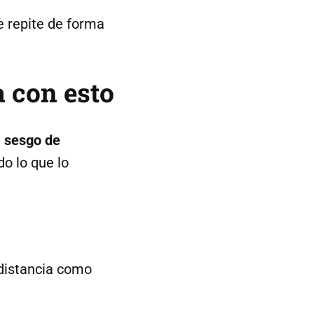
se repite de forma
a con esto
l
sesgo de
o lo que lo
 distancia como