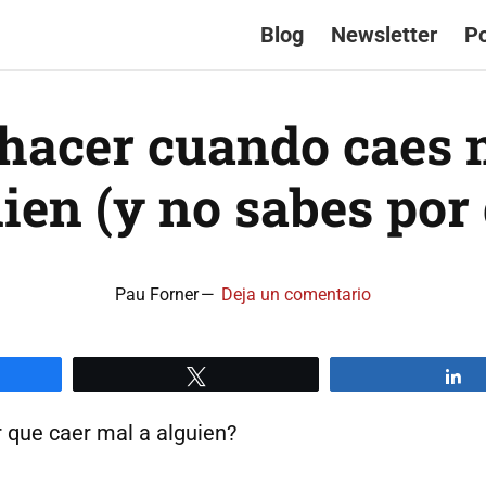
Blog
Newsletter
P
hacer cuando caes 
ien (y no sabes por
Pau Forner
Deja un comentario
artir
Twittear
C
 que caer mal a alguien?