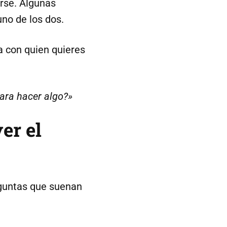
erse. Algunas
no de los dos.
a con quien quieres
para hacer algo?»
er el
reguntas que suenan