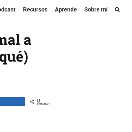
odcast
Recursos
Aprende
Sobre mí
mal a
 qué)
0
ompartir
COMPARTIR