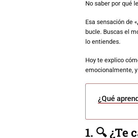
No saber por qué l
Esa sensación de «
bucle. Buscas el m
lo entiendes.
Hoy te explico cóm
emocionalmente, y 
¿Qué aprend
1. 🔍 ¿Te