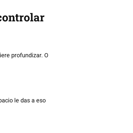
controlar
iere profundizar. O
acio le das a eso